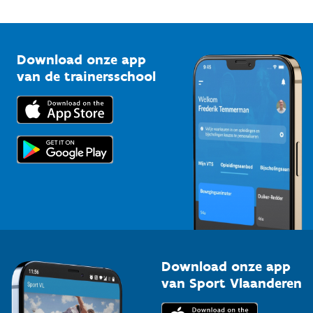
Onze nieuwsbrieven
1210 Brussel
G-sport
Vlaamse Trainersschool
Sportclubs
Kennisplatform
Download onze app
Bedrijven
van de trainersschool
Downloads
Trainers en begeleiders
Voor de pers
Scholen
Topsporters
Organisatoren van sportevenementen
Download onze app
van Sport Vlaanderen