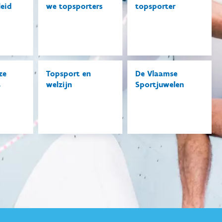
leid
we topsporters
topsporter
ze
Topsport en
De Vlaamse
s
welzijn
Sportjuwelen