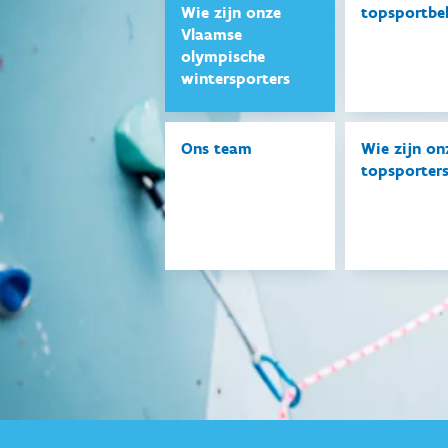
Wie zijn onze
topsportbe
Vlaamse
olympische
wintersporters
Ons team
Wie zijn on
topsporter