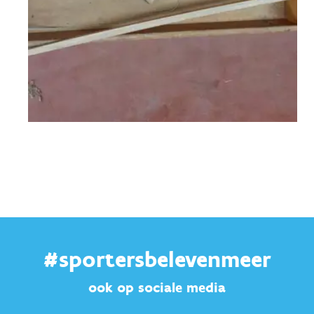
#sportersbelevenmeer
ook op sociale media