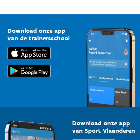
Mountainbikeroutes
Onze nieuwsbrieven
1210 Brussel
G-sport
Vlaamse Trainersschool
Sportclubs
Kennisplatform
Download onze app
Bedrijven
van de trainersschool
Downloads
Trainers en begeleiders
Voor de pers
Scholen
Topsporters
Organisatoren van sportevenementen
Download onze app
van Sport Vlaanderen