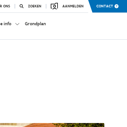
R ONS
ZOEKEN
AANMELDEN
CONTACT
e info
Grondplan