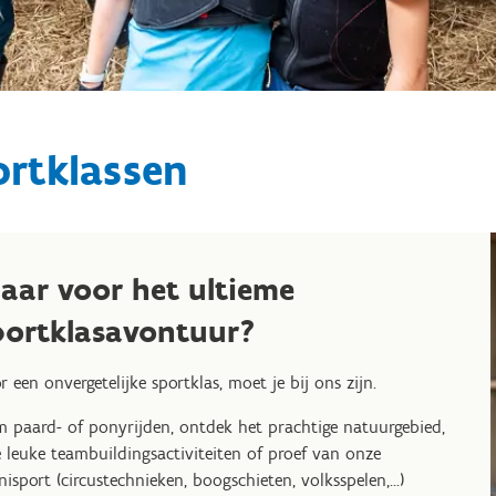
ortklassen
laar voor het ultieme
portklasavontuur?
r een onvergetelijke sportklas, moet je bij ons zijn.
 paard- of ponyrijden, ontdek het prachtige natuurgebied,
 leuke teambuildingsactiviteiten of proef van onze
isport (circustechnieken, boogschieten, volksspelen,...)