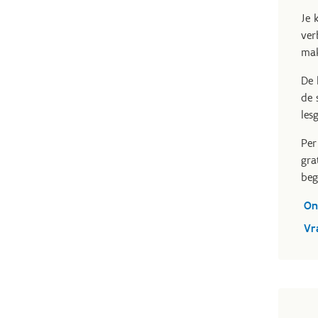
Je 
ver
mak
De 
de 
les
Per
gra
beg
On
Vr