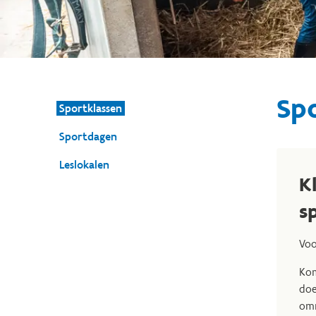
Sp
Sportklassen
Sportdagen
Leslokalen
K
s
Voo
Kom
doe
omn