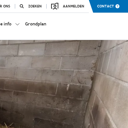
R ONS
ZOEKEN
AANMELDEN
CONTACT
e info
Grondplan