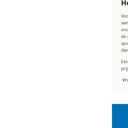
H
Voo
sam
ond
de 
spo
dan
Ext
pri
Vr