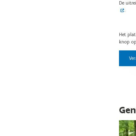
De uitr
.
Het pla
knop op 
Ver
Gen