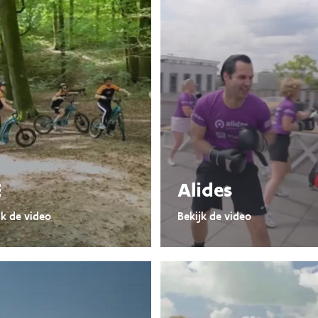
E
Alides
jk de video
Bekijk de video