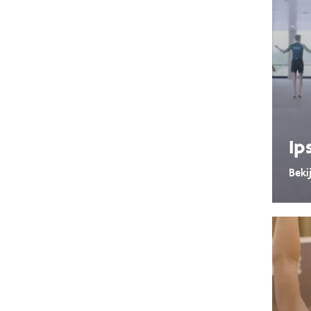
Ip
Beki