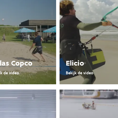
las Copco
Elicio
jk de video
Bekijk de video