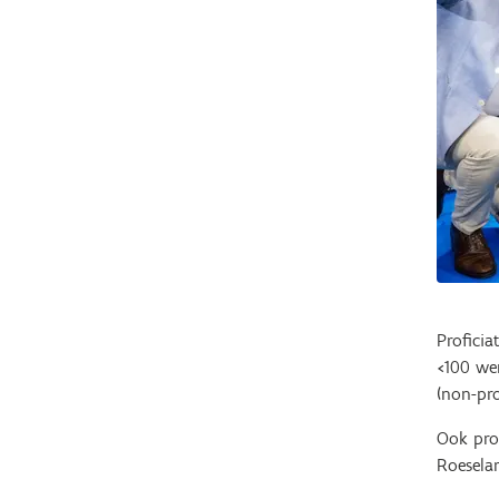
Profici
<100 we
(non-pro
Ook prof
Roesela