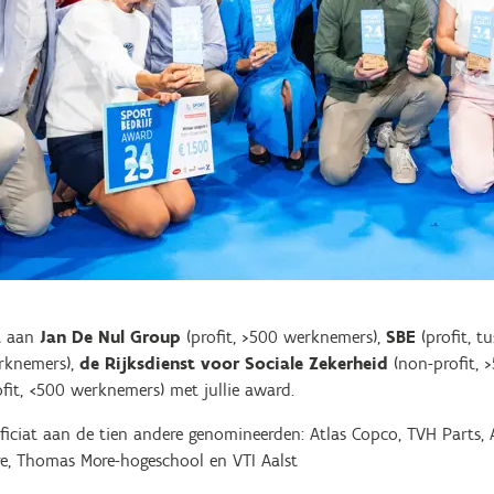
at aan
Jan De Nul Group
(profit, >500 werknemers),
SBE
(profit, t
rknemers),
de Rijksdienst voor Sociale Zekerheid
(non-profit, 
fit, <500 werknemers) met jullie award.
iciat aan de tien andere genomineerden: Atlas Copco, TVH Parts, A
re, Thomas More-hogeschool en VTI Aalst