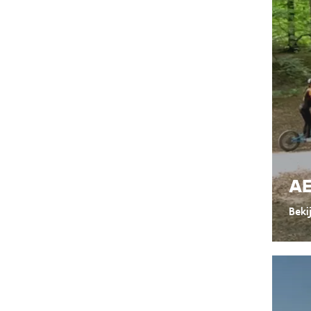
A
Beki