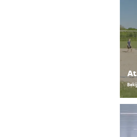
At
Beki