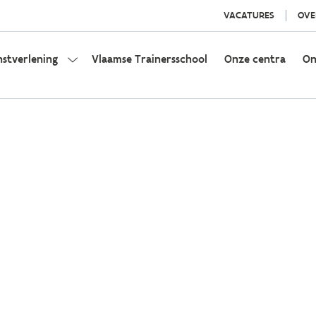
VACATURES
OVE
nstverlening
Vlaamse Trainersschool
Onze centra
On