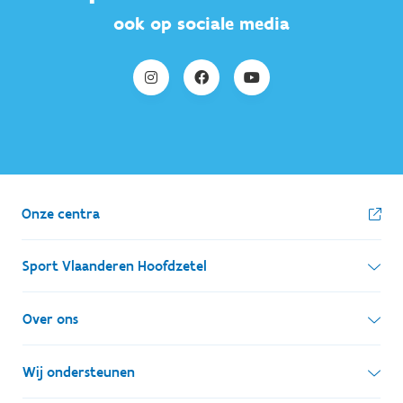
ook op sociale media
Onze centra
Sport Vlaanderen Hoofdzetel
Simon Bolivarlaan 17
Over ons
1000 Brussel
Wie zijn we, wat doen we
Wij ondersteunen
Ondernemingsnummer: BE 0248.142.826
Onze centra