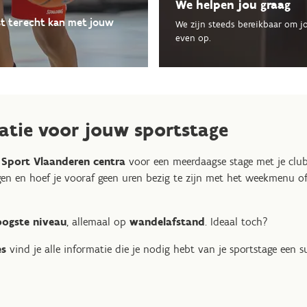
We helpen jou graag
est terecht kan met jouw
We zijn steeds bereikbaar om j
even op.
catie voor jouw sportstage
 Sport Vlaanderen centra
voor een meerdaagse stage met je club
gen en hoef je vooraf geen uren bezig te zijn met het weekmenu o
ogste niveau
, allemaal op
wandelafstand
. Ideaal toch?
es
vind je alle informatie die je nodig hebt van je sportstage een 