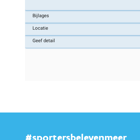
#sportersbelevenmeer