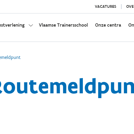
VACATURES
OVE
nstverlening
Vlaamse Trainersschool
Onze centra
On
emeldpunt
Routemeldpun