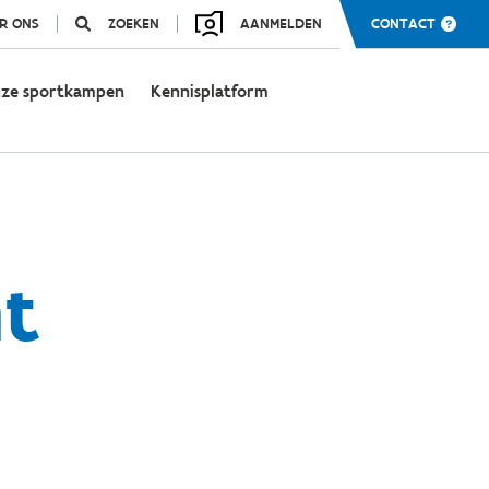
R ONS
ZOEKEN
AANMELDEN
CONTACT
ze sportkampen
Kennisplatform
t