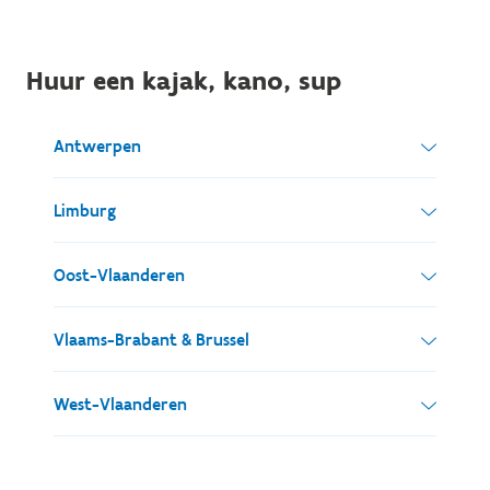
Huur een kajak, kano, sup
Antwerpen
Limburg
Peddelroute Kleine Nete
Oost-Vlaanderen
DE WATERRAL
Vlaams-Brabant & Brussel
Spaanshofpark - 2200 Herentals
Peddelroute Invaarroute
gsm: +32 475 39 20 74
Lokeren
West-Vlaanderen
dewaterral@skynet.be
Peddelroute Demer
www.dewaterral.be
BOOTVERHUUR MEERSLAND