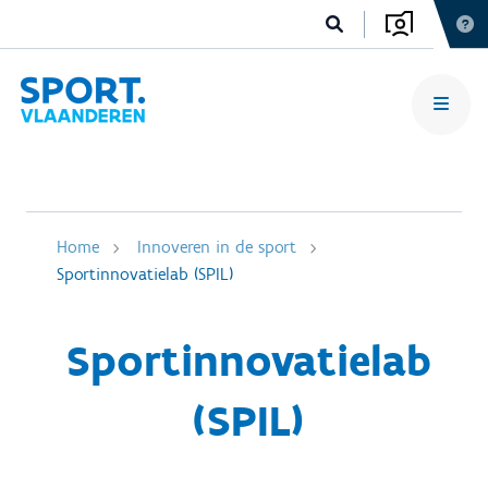
Home
Innoveren in de sport
Sportinnovatielab (SPIL)
Sportinnovatielab
(SPIL)