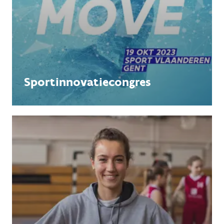
Sportinnovatie­congres