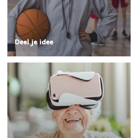
Deel je idee