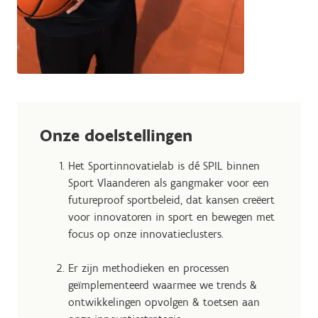
Onze doelstellingen
Het Sportinnovatielab is dé SPIL binnen
Sport Vlaanderen als gangmaker voor een
futureproof sportbeleid, dat kansen creëert
voor innovatoren in sport en bewegen met
focus op onze innovatieclusters.
Er zijn methodieken en processen
geïmplementeerd waarmee we trends &
ontwikkelingen opvolgen & toetsen aan