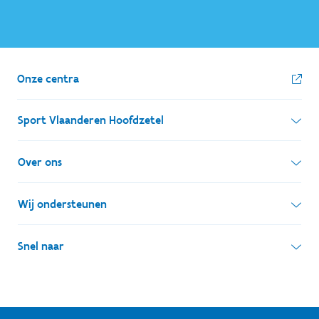
Onze centra
Sport Vlaanderen Hoofdzetel
Simon Bolivarlaan 17
Over ons
1000 Brussel
Wie zijn we, wat doen we
Wij ondersteunen
Ondernemingsnummer: BE 0248.142.826
Onze centra
Postadres
Lokale besturen
Snel naar
Onze sportkampen
Koning Albert II-laan 15 bus 273
Sportfederaties
Mountainbikeroutes
Onze nieuwsbrieven
1210 Brussel
G-sport
Vlaamse Trainersschool