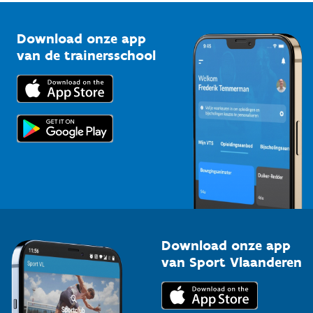
Vlaamse Trainersschool
Sportclubs
Kennisplatform
Download onze app
Bedrijven
van de trainersschool
Downloads
Trainers en begeleiders
Voor de pers
Scholen
Topsporters
Organisatoren van sportevenementen
Download onze app
van Sport Vlaanderen