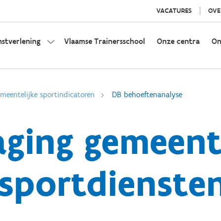
VACATURES
OVE
nstverlening
Vlaamse Trainersschool
Onze centra
On
eentelijke sportindicatoren
DB behoeftenanalyse
aging gemeent
sportdienste