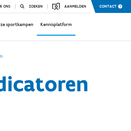
R ONS
ZOEKEN
AANMELDEN
CONTACT
ze sportkampen
Kennisplatform
en
dicatoren