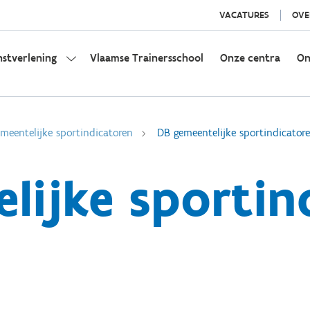
VACATURES
OVE
nstverlening
Vlaamse Trainersschool
Onze centra
On
eentelijke sportindicatoren
DB gemeentelijke sportindicator
lijke sportin