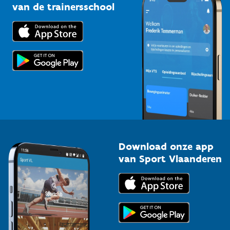
Bedrijven
van de trainersschool
Downloads
Trainers en begeleiders
Voor de pers
Scholen
Topsporters
Organisatoren van sportevenementen
Download onze app
van Sport Vlaanderen