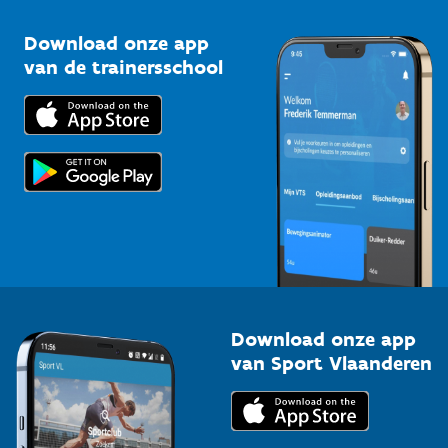
Sportclubs
Kennisplatform
Download onze app
Bedrijven
van de trainersschool
Downloads
Trainers en begeleiders
Voor de pers
Scholen
Topsporters
Organisatoren van sportevenementen
Download onze app
van Sport Vlaanderen