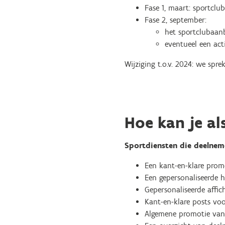
Fase 1, maart: sportclu
Fase 2, september:
het sportclubaan
eventueel een acti
Wijziging t.o.v. 2024: we spr
Hoe kan je al
Sportdiensten die deelnem
Een kant-en-klare promo
Een gepersonaliseerde h
Gepersonaliseerde affic
Kant-en-klare posts voo
Algemene promotie van