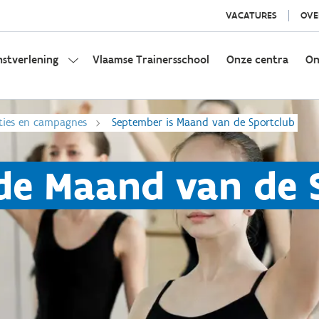
VACATURES
OVE
nstverlening
Vlaamse Trainersschool
Onze centra
On
ties en campagnes
September is Maand van de Sportclub
de Maand van de 