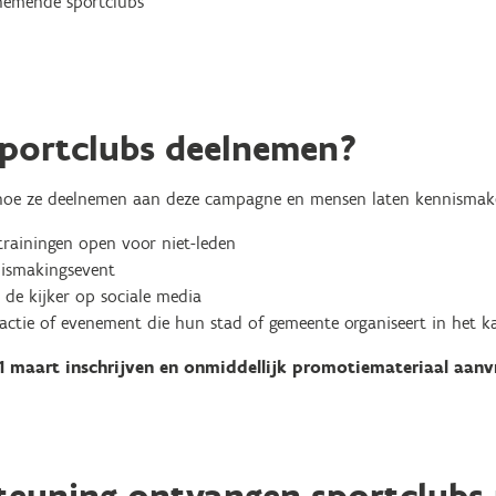
nemende sportclubs
portclubs deelnemen?
 hoe ze deelnemen aan deze campagne en mensen laten kennisma
btrainingen open voor niet-leden
nismakingsevent
 de kijker op sociale media
actie of evenement die hun stad of gemeente organiseert in het 
1 maart inschrijven en onmiddellijk promotiemateriaal aanv