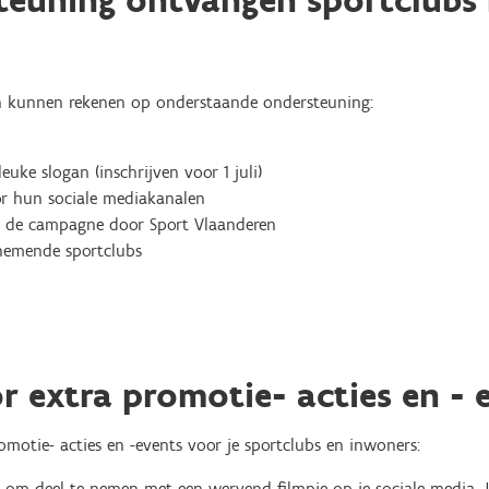
teuning ontvangen sportclubs
ren kunnen rekenen op onderstaande ondersteuning:
uke slogan (inschrijven voor 1 juli)
or hun sociale mediakanalen
 de campagne door Sport Vlaanderen
nemende sportclubs
or extra promotie- acties en - 
motie- acties en -events voor je sportclubs en inwoners:
 om deel te nemen met een wervend filmpje op je sociale media. J