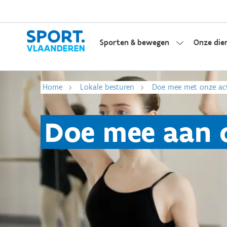
Sporten & bewegen
Onze die
Home
Lokale besturen
Doe mee met onze ac
Doe mee aan 