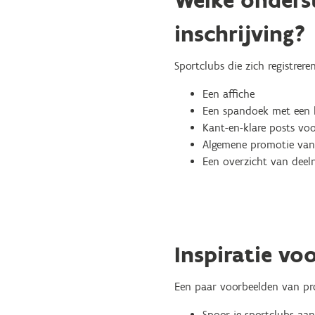
Welke onders
inschrijving?
Sportclubs die zich registre
Een affiche
Een spandoek met een le
Kant-en-klare posts vo
Algemene promotie van
Een overzicht van deel
Inspiratie vo
Een paar voorbeelden van pro
Spoor je sportclubs aan