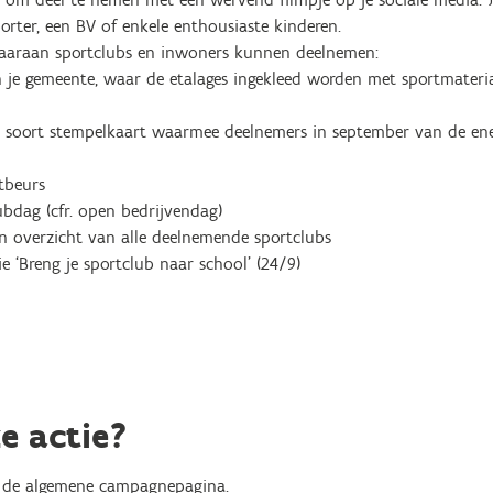
rter, een BV of enkele enthousiaste kinderen.
waaraan sportclubs en inwoners kunnen deelnemen:
in je gemeente, waar de etalages ingekleed worden met sportmater
n soort stempelkaart waarmee deelnemers in september van de en
tbeurs
ubdag (cfr. open bedrijvendag)
n overzicht van alle deelnemende sportclubs
 ‘Breng je sportclub naar school’ (24/9)
e actie?
op de algemene campagnepagina.