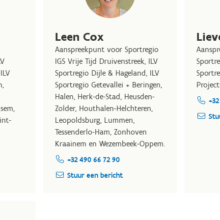
Leen Cox
Liev
Aanspreekpunt voor Sportregio
Aanspr
LV
IGS Vrije Tijd Druivenstreek, ILV
Sportr
ILV
Sportregio Dijle & Hageland, ILV
Sportr
n,
Sportregio Getevallei + Beringen,
Projec
Halen, Herk-de-Stad, Heusden-
+32
ksem,
Zolder, Houthalen-Helchteren,
Stu
int-
Leopoldsburg, Lummen,
Tessenderlo-Ham, Zonhoven
Kraainem en Wezembeek-Oppem.
+32 490 66 72 90
Stuur een bericht