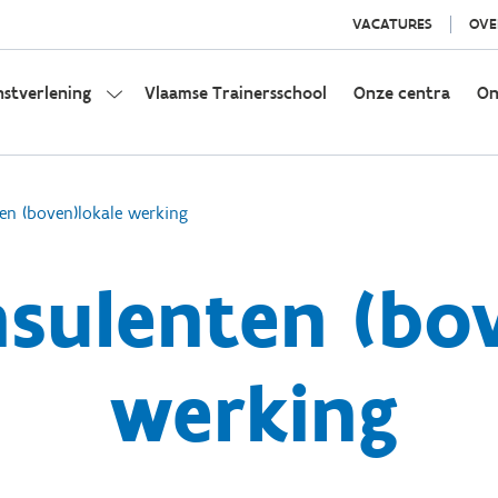
VACATURES
OVE
nstverlening
Vlaamse Trainersschool
Onze centra
On
en (boven)lokale werking
sulenten (bov
werking