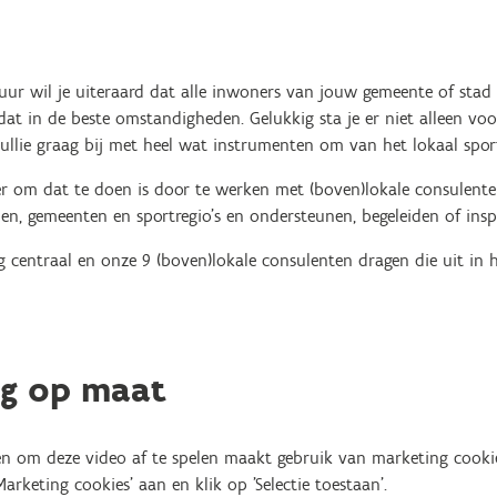
tuur wil je uiteraard dat alle inwoners van jouw gemeente of stad 
at in de beste omstandigheden. Gelukkig sta je er niet alleen voo
jullie graag bij met heel wat instrumenten om van het lokaal spor
 om dat te doen is door te werken met (boven)lokale consulenten.
n, gemeenten en sportregio's en ondersteunen, begeleiden of insp
 centraal en onze 9 (boven)lokale consulenten dragen die uit in 
g op maat
n om deze video af te spelen maakt gebruik van marketing cooki
'Marketing cookies' aan en klik op 'Selectie toestaan'.