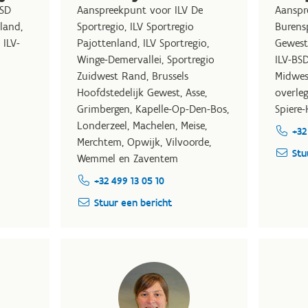
BSD
Aanspreekpunt voor ILV De
Aanspr
sland,
Sportregio, ILV Sportregio
Burensp
 ILV-
Pajottenland, ILV Sportregio,
Gewest
Winge-Demervallei, Sportregio
ILV-BS
Zuidwest Rand, Brussels
Midwes
Hoofdstedelijk Gewest, Asse,
overleg
Grimbergen, Kapelle-Op-Den-Bos,
Spiere-
Londerzeel, Machelen, Meise,
+32
Merchtem, Opwijk, Vilvoorde,
Stu
Wemmel en Zaventem
+32 499 13 05 10
Stuur een bericht