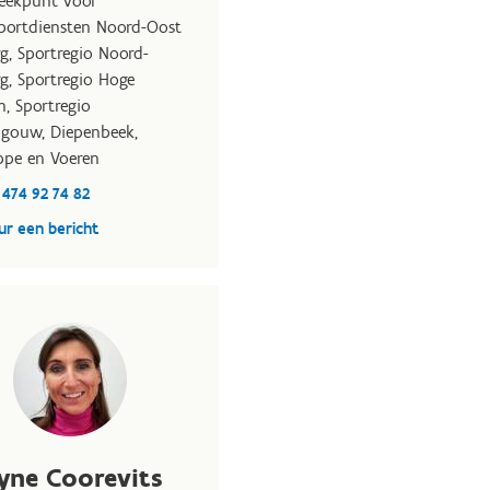
eekpunt voor
portdiensten Noord-Oost
g, Sportregio Noord-
g, Sportregio Hoge
, Sportregio
gouw, Diepenbeek,
ppe en Voeren
 474 92 74 82
ur een bericht
yne Coorevits