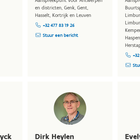
Aanspreekpunt voor Antwerpen
Aanspr
en districten, Genk, Gent,
Buurts
Hasselt, Kortrijk en Leuven
Limbur
Limbur
+32 477 83 19 26
Kempen
Stuur een bericht
Haspen
Hersta
+32
Stu
uyck
Dirk Heylen
Evel