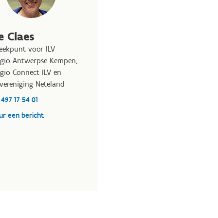
e Claes
eekpunt voor ILV
egio Antwerpse Kempen,
egio Connect ILV en
tvereniging Neteland
 497 17 54 01
ur een bericht