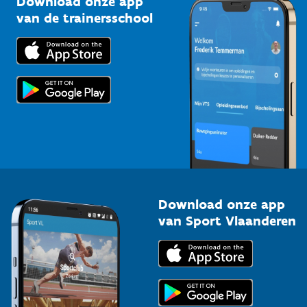
Download onze app
Bedrijven
van de trainersschool
Downloads
Trainers en begeleiders
Voor de pers
Scholen
Topsporters
Organisatoren van sportevenementen
Download onze app
van Sport Vlaanderen