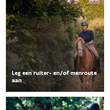
Leg een ruiter- en/of menroute
aan