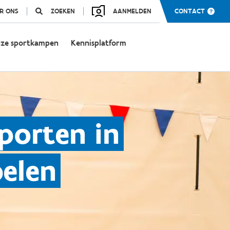
R ONS
ZOEKEN
AANMELDEN
CONTACT
ze sportkampen
Kennisplatform
porten in
elen