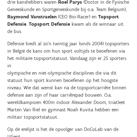
drie kanshebbers waren
Roel Parys
(Doctor in de Fysische
Geneeskunde en Sportgeneeskunde bij o.a. Team Belgium),
Raymond Vanstraelen
(CEO Bio-Racer) en
Topsport
Defensie
.
Topsport Defensie
kwam als de winnaar uit
de bus.
Defensie biedt al zo’n twintig jaar (sinds 2004) topsporters
in België de kans om hun sport voltijds te beoefenen via
het militaire topsportstatuut. Vandaag zijn er 25 sporters
in
olympische en niet-olympische disciplines die via dit
statuut hun sport kunnen beoefenen op het hoogste
niveau. Wie dat wenst kan na de topsportcarrière binnen
defensie aan zijn of haar carrièrepad bouwen. O.a.
wereldkampioen 400m indoor Alexander Doom, triatleet
Marten Van Riel en gymnast Noah Kuvita hebben een
militair topsportstatuut.
Op de erelijst is het de opvolger van DoCoLab van de
UGent.