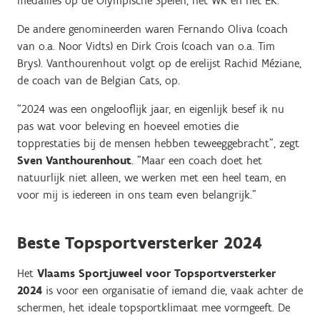
medailles op de Olympische Spelen, het WK en het EK.
De andere genomineerden waren Fernando Oliva (coach
van o.a. Noor Vidts) en Dirk Crois (coach van o.a. Tim
Brys). Vanthourenhout volgt op de erelijst Rachid Méziane,
de coach van de Belgian Cats, op.
“2024 was een ongelooflijk jaar, en eigenlijk besef ik nu
pas wat voor beleving en hoeveel emoties die
topprestaties bij de mensen hebben teweeggebracht”, zegt
Sven Vanthourenhout
. "Maar een coach doet het
natuurlijk niet alleen, we werken met een heel team, en
voor mij is iedereen in ons team even belangrijk."
Beste Topsportversterker 2024
Het
Vlaams Sportjuweel voor Topsportversterker
2024
is voor een organisatie of iemand die, vaak achter de
schermen, het ideale topsportklimaat mee vormgeeft. De