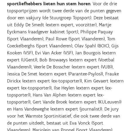
sportliefhebbers lieten hun stem horen
. Voor de drie
topsportprijzen wordt twee derde van de punten gegeven
door een vakjury (de Stuurgroep Topsport). Deze bestaat
uit Eddy De Smedt (extern expert, voorzitter), Martje
Eyckmans (raadgever kabinet Sport), Philippe Paquay
(Sport Vlaanderen), Paul Rowe (Sport Vlaanderen), Tom
Coeckelberghs (Sport Vlaanderen), Olav Spahl (BOIC), Gijs
Kooken (VSF), Evi Van Acker (VSF), Jan Bourgois (extern
expert (UGent)), Bob Browaeys (extern expert (Voetbal
Vlaanderen)), Veerle De Bosscher (extern expert (VUB)),
Jessica De Smet (extern expert (Parantee-Psylos)), Frauke
Dirickx (extern expert (ex-topsporter)), Kim Gevaert (extern
expert (ex-topsporter)), Ilse Heylen (extern expert (ex-
topsporter)), Hans Van Alphen (extern expert (ex-
topsporter)), Gert Vande Broek (extern expert (KULeuven))
en Hans Vandeweghe (extern expert (journalist)). De jury
voor het Warmste Sportinitiatief, die ook twee derde van
de punten uitdeelt, bestaat uit Eva Vonck (Sport
Vlaanderen), Marjolein van Poppel (Sport Vlaanderen),