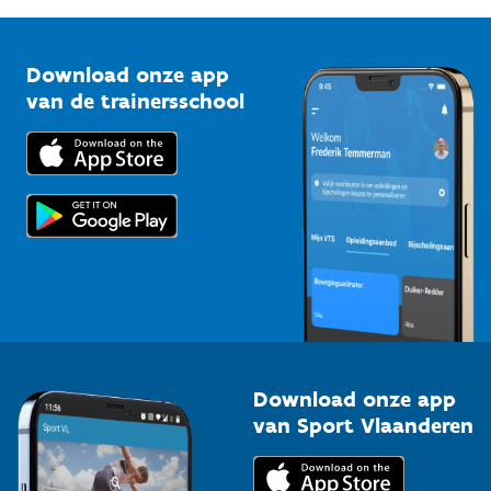
G-sport
Vlaamse Trainersschool
Sportclubs
Kennisplatform
Download onze app
Bedrijven
van de trainersschool
Downloads
Trainers en begeleiders
Voor de pers
Scholen
Topsporters
Organisatoren van sportevenementen
Download onze app
van Sport Vlaanderen