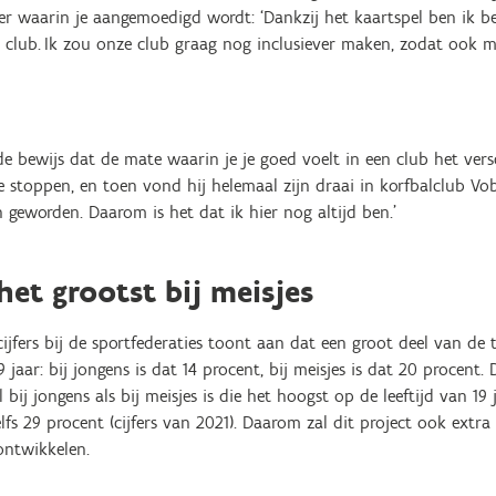
eer waarin je aangemoedigd wordt: ‘Dankzij het kaartspel ben ik 
 club. Ik zou onze club graag nog inclusiever maken, zodat ook 
e bewijs dat de mate waarin je je goed voelt in een club het vers
te stoppen, en toen vond hij helemaal zijn draai in korfbalclub V
geworden. Daarom is het dat ik hier nog altijd ben.’
het grootst bij meisjes
jfers bij de sportfederaties toont aan dat een groot deel van de t
19 jaar: bij jongens is dat 14 procent, bij meisjes is dat 20 procen
 bij jongens als bij meisjes is die het hoogst op de leeftijd van 19 
elfs 29 procent (cijfers van 2021). Daarom zal dit project ook extr
ontwikkelen.