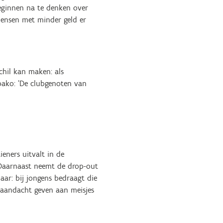
beginnen na te denken over
mensen met minder geld er
chil kan maken: als
obako: ‘De clubgenoten van
ieners uitvalt in de
t. Daarnaast neemt de drop-out
jaar: bij jongens bedraagt die
a aandacht geven aan meisjes