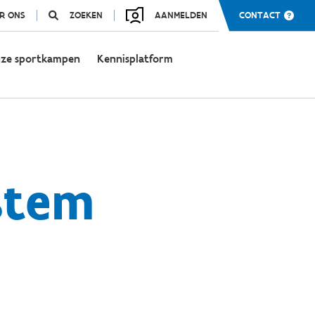
R ONS
ZOEKEN
AANMELDEN
CONTACT
ze sportkampen
Kennisplatform
stem