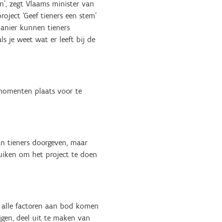
’, zegt Vlaams minister van
oject ‘Geef tieners een stem’
manier kunnen tieners
s je weet wat er leeft bij de
bmomenten plaats voor te
an tieners doorgeven, maar
uiken om het project te doen
in alle factoren aan bod komen
jgen, deel uit te maken van