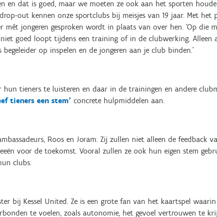
en en dat is goed, maar we moeten ze ook aan het sporten houden
rop-out kennen onze sportclubs bij meisjes van 19 jaar. Met het pr
er mét jongeren gesproken wordt in plaats van over hen. ‘Op die 
iet goed loopt tijdens een training of in de clubwerking. Alleen al
als begeleider op inspelen en de jongeren aan je club binden.’
 hun tieners te luisteren en daar in de trainingen en andere clu
eef tieners een stem’
concrete hulpmiddelen aan.
ambassadeurs, Roos en Joram. Zij zullen niet alleen de feedback v
deeën voor de toekomst. Vooral zullen ze ook hun eigen stem gebr
hun clubs.
ster bij Kessel United. Ze is een grote fan van het kaartspel waar
erbonden te voelen, zoals autonomie, het gevoel vertrouwen te kri