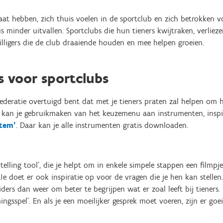
at hebben, zich thuis voelen in de sportclub en zich betrokken v
dus minder uitvallen. Sportclubs die hun tieners kwijtraken, verli
willigers die de club draaiende houden en mee helpen groeien.
s voor sportclubs
tfederatie overtuigd bent dat met je tieners praten zal helpen om
an kan je gebruikmaken van het keuzemenu aan instrumenten, insp
stem’
. Daar kan je alle instrumenten gratis downloaden.
ytelling tool’, die je helpt om in enkele simpele stappen een filmpj
 Je doet er ook inspiratie op voor de vragen die je hen kan stellen
ders dan weer om beter te begrijpen wat er zoal leeft bij tieners. J
ngsspel’. En als je een moeilijker gesprek moet voeren, zijn er goe