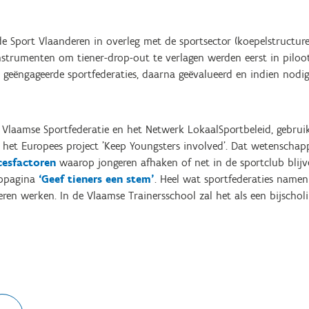
 Sport Vlaanderen in overleg met de sportsector (koepelstructuren
nstrumenten om tiener-drop-out te verlagen werden eerst in piloot
e geëngageerde sportfederaties, daarna geëvalueerd en indien nodig
laamse Sportfederatie en het Netwerk LokaalSportbeleid, gebrui
het Europees project 'Keep Youngsters involved'. Dat wetenschap
cesfactoren
waarop jongeren afhaken of net in de sportclub blijv
ebpagina
‘Geef tieners een stem’
. Heel wat sportfederaties name
ren werken. In de Vlaamse Trainersschool zal het als een bijsch