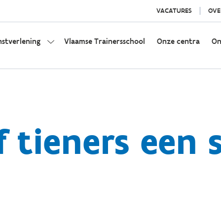
VACATURES
OVE
nstverlening
Vlaamse Trainersschool
Onze centra
On
f tieners een 