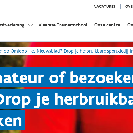
VACATURES
OVE
nstverlening
Vlaamse Trainersschool
Onze centra
On
er op Omloop Het Nieuwsblad? Drop je herbruikbare sportkledij i
mateur of bezoek
rop je herbruikba
xen