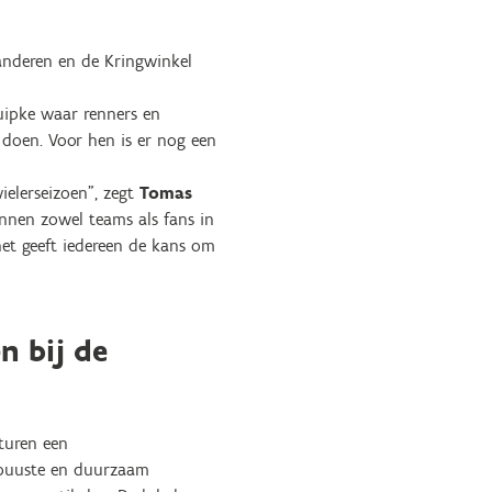
aanderen en de Kringwinkel
Kuipke waar renners en
 doen. Voor hen is er nog een
ielerseizoen”, zegt
Tomas
nnen zowel teams als fans in
het geeft iedereen de kans om
n bij de
turen een
robuuste en duurzaam