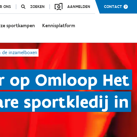
R ONS
ZOEKEN
AANMELDEN
CONTACT
ze sportkampen
Kennisplatform
n de inzamelboxen
er op Omloop Het
re sportkledij in