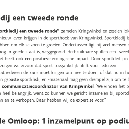
edij een tweede ronde
ortkledij een tweede ronde"
zamelen Kringwinkel en zestien loka
nieuw leven krijgen in de sporthoek van Kringwinkel. Sportkledij i
ben om elk seizoen te groeien. Ondertussen ligt bij veel mensen s
e nog in goede staat is, weggegooid. Herbruikbare spullen een twee
et heeft ook een positieve ecologische impact. Door sportkledij i
 zorgen we ervoor dat sport toegankelijk blijft voor iedereen.
at iedereen de kans moet krijgen om mee te doen, of dat nu in het
an gepaste sportkledij en -materiaal mag geen drempel zijn om te
 communicatiecoördinator van Kringwinkel
. "We vinden het 
n heel belangrijk, want zo kunnen we gericht inzamelen bij sportc
en en te verkopen. Daar hebben wij de expertise voor."
de Omloop: 1 inzamelpunt op podiu