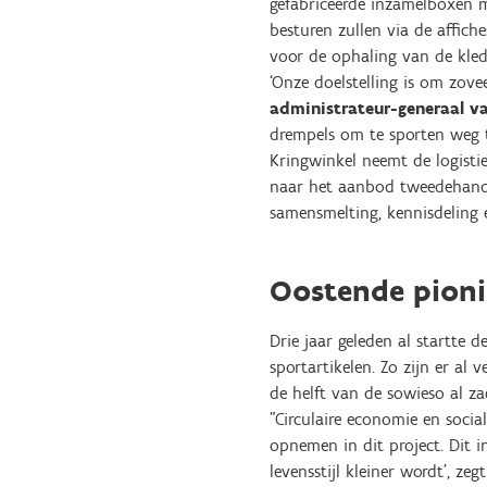
gefabriceerde inzamelboxen m
besturen zullen via de affic
voor de ophaling van de kledi
‘Onze doelstelling is om zov
administrateur-generaal v
drempels om te sporten weg t
Kringwinkel neemt de logistie
naar het aanbod tweedehandss
samensmelting, kennisdeling 
Oostende pioni
Drie jaar geleden al startte
sportartikelen. Zo zijn er al
de helft van de sowieso al za
"Circulaire economie en socia
opnemen in dit project. Dit i
levensstijl kleiner wordt’, 