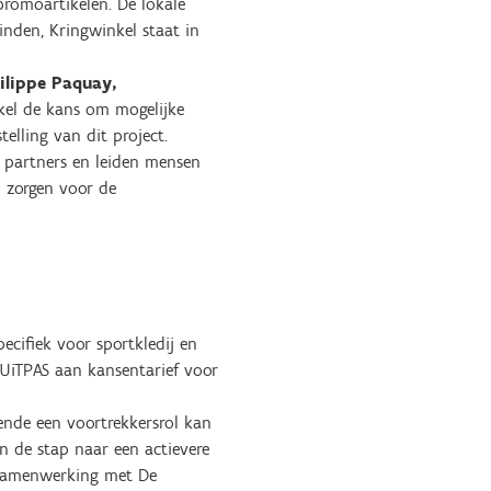
promoartikelen. De lokale
inden, Kringwinkel staat in
ilippe Paquay,
kel de kans om mogelijke
elling van dit project.
n partners en leiden mensen
 zorgen voor de
cifiek voor sportkledij en
n UiTPAS aan kansentarief voor
ende een voortrekkersrol kan
en de stap naar een actievere
e samenwerking met De