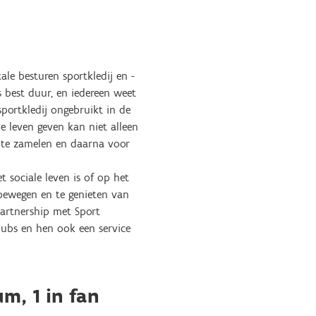
le besturen sportkledij en -
s best duur, en iedereen weet
portkledij ongebruikt in de
de leven geven kan niet alleen
n te zamelen en daarna voor
 sociale leven is of op het
 bewegen en te genieten van
partnership met Sport
lubs en hen ook een service
m, 1 in fan