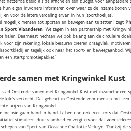
et hetzelfde beeld als de affiche en een budget voor aanpasbare 
hes hun eigen inwoners informeren over waar ze de inzamelboxen v
j en voor de latere verdeling ervan in hun ‘sporthoekjes’.
eel mogelijk mensen tot sporten en bewegen aan te zetten’, zegt
Ph
an Sport Vlaanderen
. ‘We zagen in een partnership met Kringwin
e halen. Daarnaast hechten we ook belang aan de circulaire doelst
k voor zijn rekening, lokale besturen creëren draagvlak, motivere
portkledij en tegelijk ook naar het sport- en beweegaanbod. Wij
en een startpromotiepakket.’
erde samen met Kringwinkel Kust
 de stad Oostende samen met Kringwinkel Kust met inzamelboxen spe
 vele kilo’s verkocht. Dat gebeurt in Oostende voor mensen met ee
chte prijzen van Kringwinkel.
le inclusie gaan hand in hand. Ik ben dan ook zeer trots dat Oost
nitiatief stimuleert duurzaamheid en zorgt ervoor dat voor iedere
zegt schepen van Sport van Oostende Charlotte Verkeyn. ‘Dankzij d