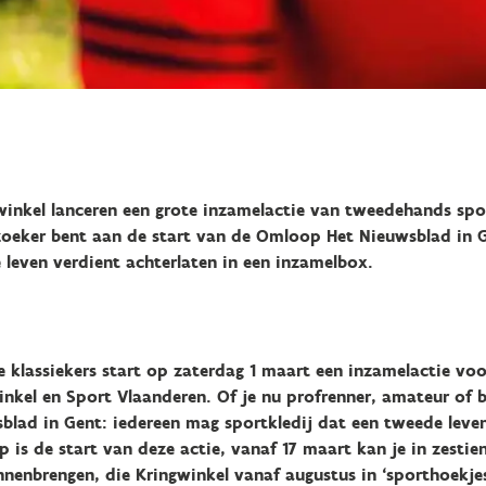
inkel lanceren een grote inzamelactie van tweedehands spor
zoeker bent aan de start van de Omloop Het Nieuwsblad in 
 leven verdient achterlaten in een inzamelbox.
e klassiekers start op zaterdag 1 maart een inzamelactie voo
nkel en Sport Vlaanderen. Of je nu profrenner, amateur of 
lad in Gent: iedereen mag sportkledij dat een tweede leven
is de start van deze actie, vanaf 17 maart kan je in zesti
innenbrengen, die Kringwinkel vanaf augustus in ‘sporthoekje