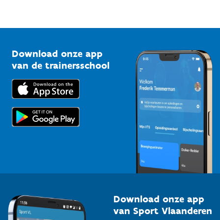
Sportfederaties
Mountainbikeroutes
Onze nieuwsbrieven
1210 Brussel
G-sport
Vlaamse Trainersschool
Sportclubs
Kennisplatform
Download onze app
Bedrijven
van de trainersschool
Downloads
Trainers en begeleiders
Voor de pers
Scholen
Topsporters
Organisatoren van sportevenementen
Download onze app
van Sport Vlaanderen