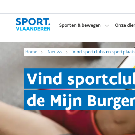
Sporten & bewegen
Onze die
Home
Nieuws
Vind sportclubs en sportplaats
Vind sportclu
de Mijn Burge