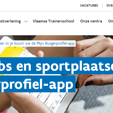
VACATURES
OVE
nstverlening
Vlaamse Trainersschool
Onze centra
On
en in je buurt via de Mijn Burgerprofiel-app
bs en sportplaatse
rprofiel-app