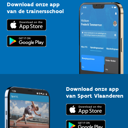
Kennisplatform
Download onze app
Bedrijven
van de trainersschool
Downloads
Trainers en begeleiders
Voor de pers
Scholen
Topsporters
Organisatoren van sportevenementen
Download onze app
van Sport Vlaanderen