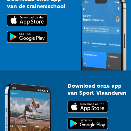
Bedrijven
van de trainersschool
Downloads
Trainers en begeleiders
Voor de pers
Scholen
Topsporters
Organisatoren van sportevenementen
Download onze app
van Sport Vlaanderen