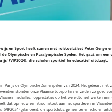
wijs en Sport heeft samen met rolstoelatleet Peter Genyn e
d de Olympische en Paralympische Spelen. Het gaat om een 
ijs’ (VIP2024), die scholen sportief én educatief uitdaagt.
in Parijs de Olympische Zomerspelen van 2024. Het gebeurt niet 
ovendien stonden onze Vlaamse topsporters er zelden zo goed voo
laamse medailles. Topprestaties op het wereldtoneel werken immer
geeft dat opnieuw een stroomstoot aan het sportleven in Vlaande
s’ (VIP2024) gelanceerd, die sportclubs, gemeentes en scholen uit