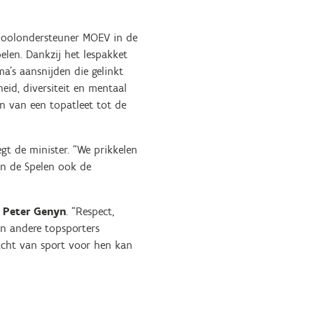
choolondersteuner MOEV in de
len. Dankzij het lespakket
a’s aansnijden die gelinkt
eid, diversiteit en mentaal
en van een topatleet tot de
gt de minister. “We prikkelen
en de Spelen ook de
t
Peter Genyn
. “Respect,
n andere topsporters
acht van sport voor hen kan