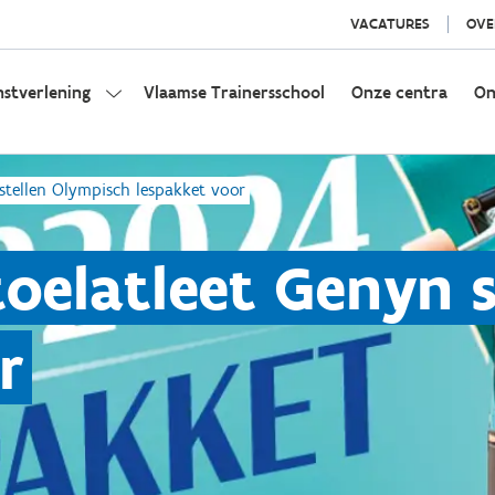
VACATURES
OVE
nstverlening
Vlaamse Trainersschool
Onze centra
On
 stellen Olympisch lespakket voor
toelatleet Genyn 
r