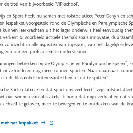
 de titel van bijvoorbeeld ‘VIP-school’.
ijs en Sport heeft nu samen met rolstoelatleet Peter Genyn en s
n lespakket voorgesteld rond de Olympische en Paralympische Spe
s kunnen leerkrachten uit het lager onderwijs heel eenvoudig them
t verkent bijvoorbeeld actuele thema’s zoals innovatie, duurzaamh
en zo inzicht in alle aspecten van topsport, van het dagelijkse lev
ig zijn om een profcarrière te ondersteunen.
lamingen betrekken bij de Olympische en Paralympische Spelen”, ze
dat onze kinderen nog meer kunnen sporten. Maar daarnaast kunn
in de klas enkele interessante thema’s uit te spitten”.
he Spelen laten zien dat sport ons veel leert”, zegt rolstoelatlee
et overwinnen van obstakels. Ik hoop dat mijn verhaal en dat va
n zichzelf te geloven, meer te bewegen en te ontdekken wat de kr
g met het lespakket