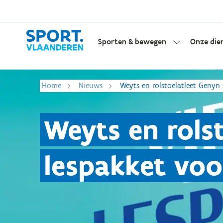
Sporten & bewegen
Onze die
Home
Nieuws
Weyts en rolstoelatleet Genyn
Weyts en rols
lespakket voo