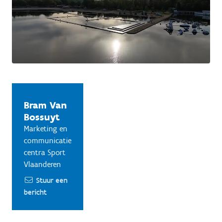
Bram Van
Bossuyt
Marketing en
communicatie
centra Sport
Vlaanderen
Stuur een
bericht