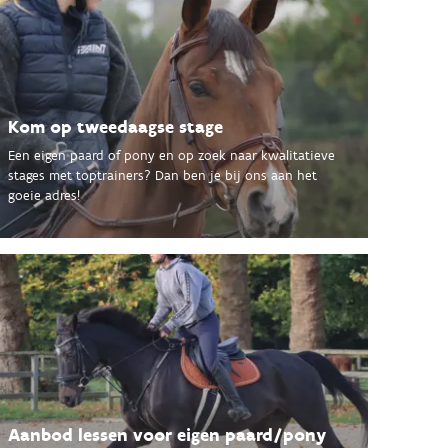
Kom op tweedaagse stage
Een eigen paard of pony en op zoek naar kwalitatieve
stages met toptrainers? Dan ben je bij ons aan het
goeie adres!
Aanbod lessen voor eigen paard/pony