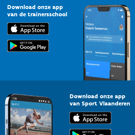
Kennisplatform
Download onze app
Bedrijven
van de trainersschool
Downloads
Trainers en begeleiders
Voor de pers
Scholen
Topsporters
Organisatoren van sportevenementen
Download onze app
van Sport Vlaanderen