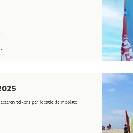
e
t
2025
lecteren telkens per locatie de mooiste