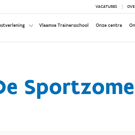
VACATURES
OVE
nstverlening
Vlaamse Trainersschool
Onze centra
On
De Sportzome