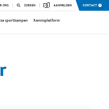
R ONS
ZOEKEN
AANMELDEN
CONTACT
ze sportkampen
Kennisplatform
r