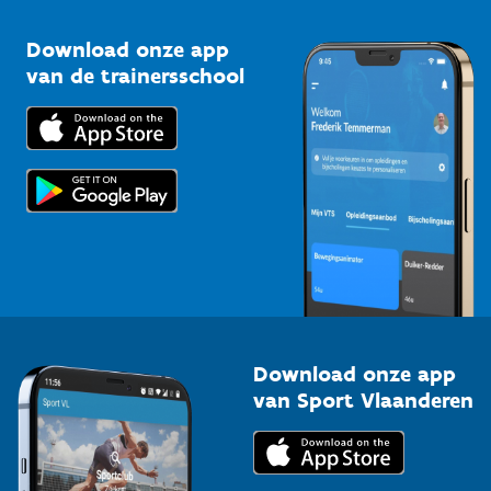
Sportclubs
Kennisplatform
Download onze app
Bedrijven
van de trainersschool
Downloads
Trainers en begeleiders
Voor de pers
Scholen
Topsporters
Organisatoren van sportevenementen
Download onze app
van Sport Vlaanderen