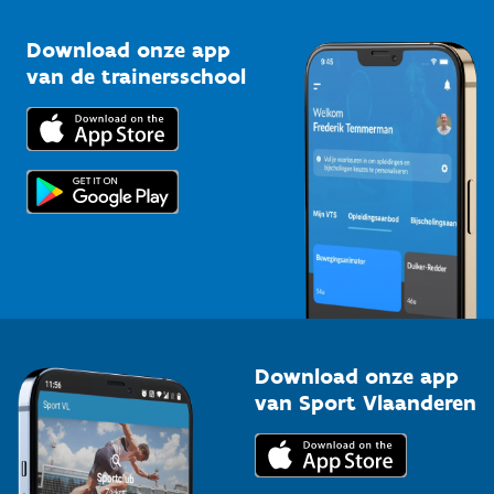
Sportclubs
Kennisplatform
Download onze app
Bedrijven
van de trainersschool
Downloads
Trainers en begeleiders
Voor de pers
Scholen
Topsporters
Organisatoren van sportevenementen
Download onze app
van Sport Vlaanderen