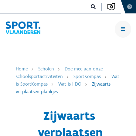
Home
Scholen
Doe mee aan onze
schoolsportactiviteiten
SportKompas
Wat
is SportKompas
Wat is I DO
Zijwaarts
verplaatsen plankjes
Zijwaarts
verplaatsen