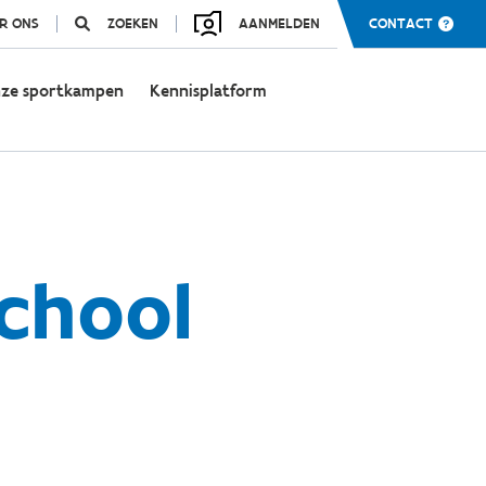
R ONS
ZOEKEN
AANMELDEN
CONTACT
ze sportkampen
Kennisplatform
school