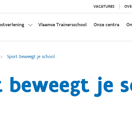
VACATURES
OVE
nstverlening
Vlaamse Trainersschool
Onze centra
On
Sport beweegt je school
 beweegt je 