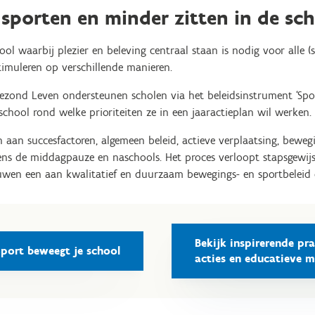
 sporten en minder zitten in de sc
ol waarbij plezier en beleving centraal staan is nodig voor alle 
timuleren op verschillende manieren.
zond Leven ondersteunen scholen via het beleidsinstrument ‘Sport
school rond welke prioriteiten ze in een jaaractieplan wil werken.
aan succesfactoren, algemeen beleid, actieve verplaatsing, bewegin
ns de middagpauze en naschools. Het proces verloopt stapsgewijs 
ouwen een aan kwalitatief en duurzaam bewegings- en sportbelei
Bekijk inspirerende pr
 Sport beweegt je school
acties en educatieve m