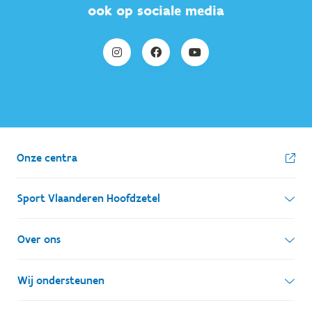
ook op sociale media
Onze centra
Sport Vlaanderen Hoofdzetel
Simon Bolivarlaan 17
Over ons
1000 Brussel
Wie zijn we, wat doen we
Wij ondersteunen
Ondernemingsnummer: BE 0248.142.826
Onze centra