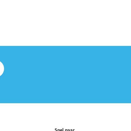
t on Sport), een samenwerkingsverband van
Snel naar