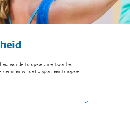
dheid
heid van de Europese Unie. Door het
 te stemmen wil de EU sport een Europese
 deze context vormen de Raad van de EU
te spelers om het beleid vorm te geven.