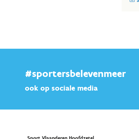
S
opge
Vlaa
de R
#sportersbelevenmeer
ook op sociale media
Sport Vlaanderen Hoofdzetel