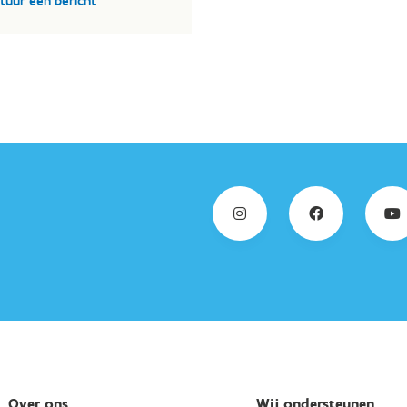
tuur een bericht
nomen is.
EU Werkplan 2014-2017
EU Werkplan 2011-2014
nderen is via België ook lid van
EPAS
(Enlarged Partial Agreemen
aad van Europa rond sport met 37 leden.
Over ons
Wij ondersteunen