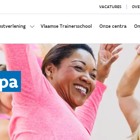
VACATURES
OVE
nstverlening
Vlaamse Trainersschool
Onze centra
On
opa