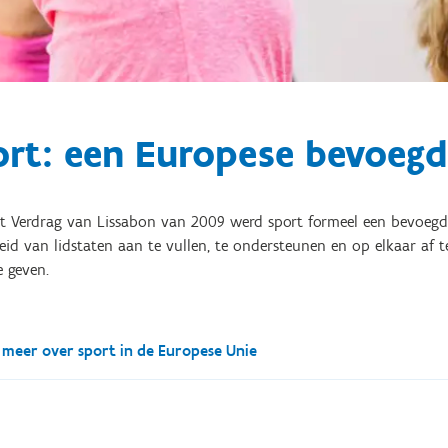
ort: een Europese bevoeg
et Verdrag van Lissabon van 2009 werd sport formeel een bevoegd
eid van lidstaten aan te vullen, te ondersteunen en op elkaar af
 geven.
 meer over sport in de Europese Unie
t is binnen de Europese Unie een relatief jonge bevoegdheid. In
n met de Europese Commissie en het Europees Parlement de groots