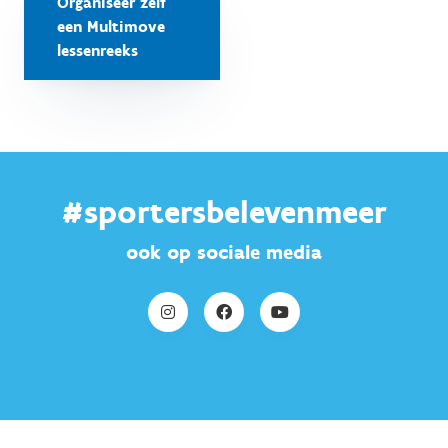
Organiseer zelf
een Multimove
lessenreeks
#sportersbelevenmeer
ook op sociale media