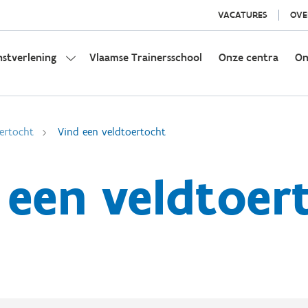
VACATURES
OVE
nstverlening
Vlaamse Trainersschool
Onze centra
On
ertocht
Vind een veldtoertocht
 een veldtoer