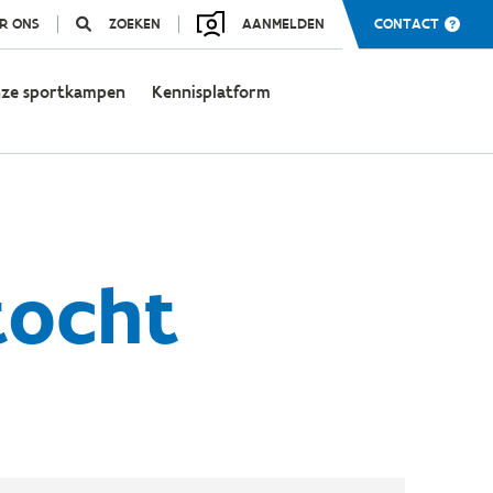
R ONS
ZOEKEN
AANMELDEN
CONTACT
ze sportkampen
Kennisplatform
tocht