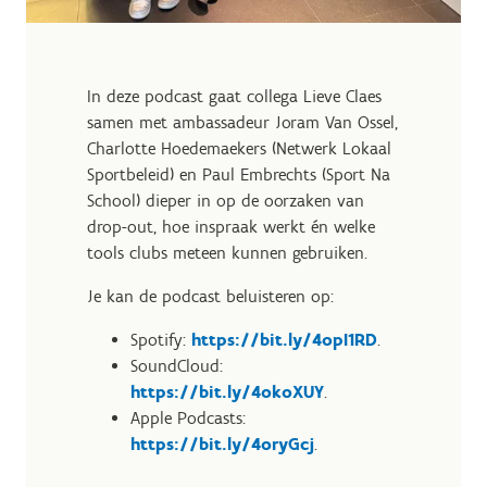
In deze podcast gaat collega Lieve Claes
samen met ambassadeur Joram Van Ossel,
Charlotte Hoedemaekers (Netwerk Lokaal
Sportbeleid) en Paul Embrechts (Sport Na
School) dieper in op de oorzaken van
drop-out, hoe inspraak werkt én welke
tools clubs meteen kunnen gebruiken.
Je kan de podcast beluisteren op:
Spotify:
https://bit.ly/4opI1RD
.
SoundCloud:
https://bit.ly/4okoXUY
.
Apple Podcasts:
https://bit.ly/4oryGcj
.