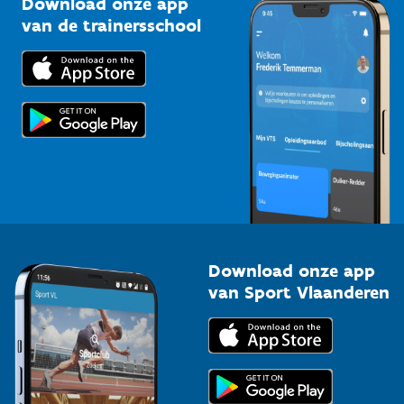
Download onze app
Bedrijven
van de trainersschool
Downloads
Trainers en begeleiders
Voor de pers
Scholen
Topsporters
Organisatoren van sportevenementen
Download onze app
van Sport Vlaanderen