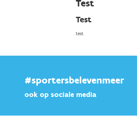
Test
Test
test
#sportersbelevenmeer
ook op sociale media