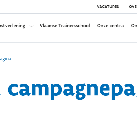
VACATURES
OVE
nstverlening
Vlaamse Trainersschool
Onze centra
On
agina
t campagnepa