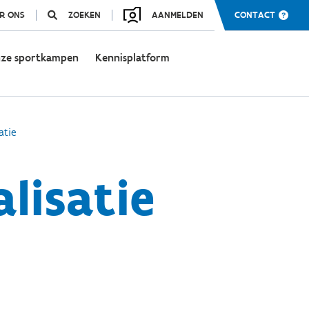
R ONS
ZOEKEN
AANMELDEN
CONTACT
ze sportkampen
Kennisplatform
atie
lisatie