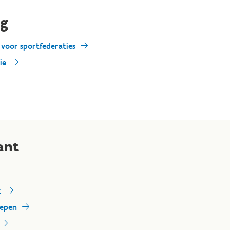
g
 voor sportfederaties
ie
ant
t
oepen