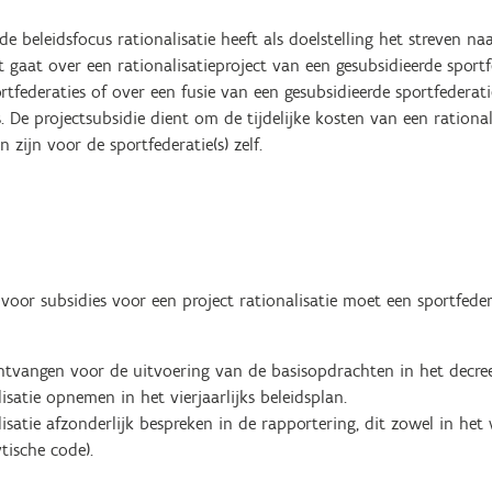
e beleidsfocus rationalisatie heeft als doelstelling het streven naa
t gaat over een rationalisatieproject van een gesubsidieerde sport
rtfederaties of over een fusie van een gesubsidieerde sportfedera
. De projectsubsidie dient om de tijdelijke kosten van een rationali
n zijn voor de sportfederatie(s) zelf.
or subsidies voor een project rationalisatie moet een sportfede
ntvangen voor de uitvoering van de basisopdrachten in het decree
isatie opnemen in het vierjaarlijks beleidsplan.
isatie afzonderlijk bespreken in de rapportering, dit zowel in het 
ytische code).