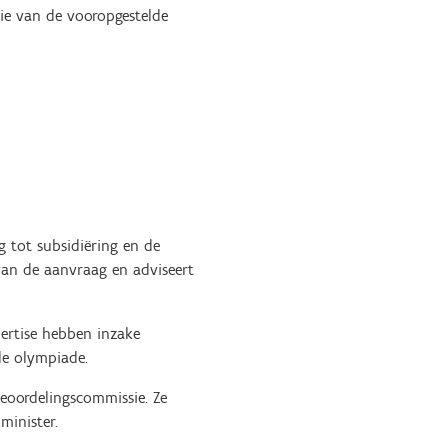
tie van de vooropgestelde
 tot subsidiëring en de
 van de aanvraag en adviseert
pertise hebben inzake
de olympiade.
beoordelingscommissie. Ze
minister.