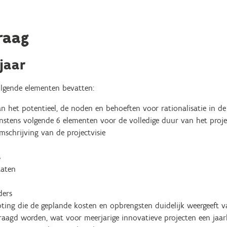
raag
jaar
lgende elementen bevatten:
n het potentieel, de noden en behoeften voor rationalisatie in de 
nstens volgende 6 elementen voor de volledige duur van het proje
mschrijving van de projectvisie
s
taten
ders
oting die de geplande kosten en opbrengsten duidelijk weergeeft 
aagd worden, wat voor meerjarige innovatieve projecten een jaarl