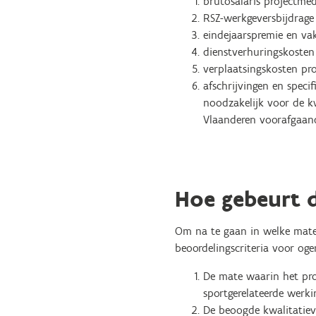
brutosalaris projectme
RSZ-werkgeversbijdrage
eindejaarspremie en va
dienstverhuringskosten
verplaatsingskosten pr
afschrijvingen en speci
noodzakelijk voor de kw
Vlaanderen voorafgaand 
Hoe gebeurt d
Om na te gaan in welke mate
beoordelingscriteria voor oge
De mate waarin het proj
sportgerelateerde werkin
De beoogde kwalitatieve