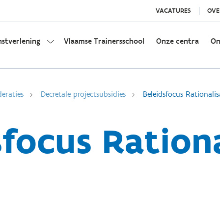
VACATURES
OVE
nstverlening
Vlaamse Trainersschool
Onze centra
On
deraties
Decretale projectsubsidies
Beleidsfocus Rationalis
sfocus Rationa