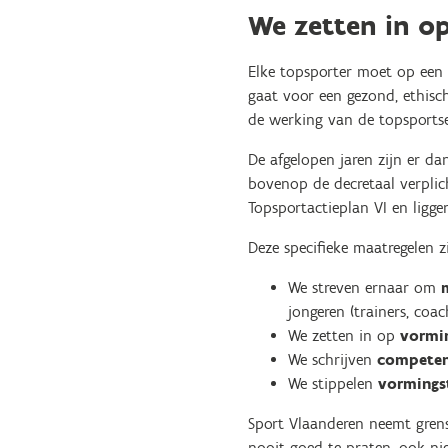
We zetten in op
Elke topsporter moet op een v
gaat voor een gezond, ethisch
de werking van de topsportse
De afgelopen jaren zijn er d
bovenop de decretaal verplich
Topsportactieplan VI en ligge
Deze specifieke maatregelen zi
We streven ernaar om
jongeren (trainers, coac
We zetten in op
vormi
We schrijven
competen
We stippelen
vormings
Sport Vlaanderen neemt grenso
nooit goed te praten, ook ni