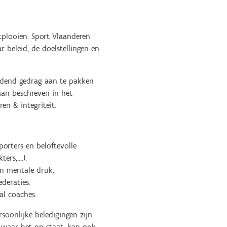
tplooien. Sport Vlaanderen
 beleid, de doelstellingen en
jdend gedrag aan te pakken
taan beschreven in het
en & integriteit.
orters en beloftevolle
ters,….).
en mentale druk.
deraties.
al coaches.
soonlijke beledigingen zijn
n waar het op staat, kan ook