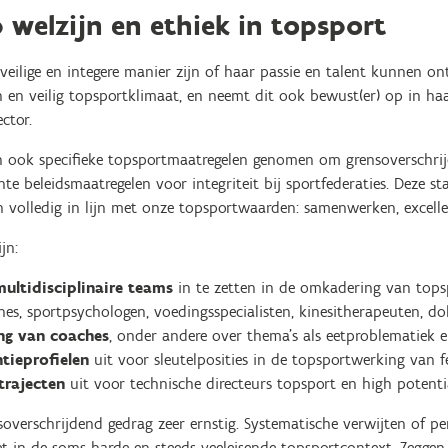
 welzijn en ethiek in topsport
eilige en integere manier zijn of haar passie en talent kunnen on
 en veilig topsportklimaat, en neemt dit ook bewust(er) op in haar
ctor.
an ook specifieke topsportmaatregelen genomen om grensoverschri
te beleidsmaatregelen voor integriteit bij sportfederaties. Deze s
n volledig in lijn met onze topsportwaarden: samenwerken, exceller
jn:
multidisciplinaire teams
in te zetten in de omkadering van topsp
hes, sportpsychologen, voedingsspecialisten, kinesitherapeuten, dok
ng van coaches
, onder andere over thema’s als eetproblematiek 
tieprofielen
uit voor sleutelposities in de topsportwerking van fe
trajecten
uit voor technische directeurs topsport en high potenti
verschrijdend gedrag zeer ernstig. Systematische verwijten of per
et in de soms harde en steeds veeleisende topsportcontext. Zegge