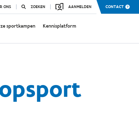
R ONS
ZOEKEN
AANMELDEN
CONTACT
ze sportkampen
Kennisplatform
topsport