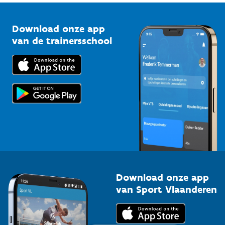
Vlaamse Trainersschool
Sportclubs
Kennisplatform
Download onze app
Bedrijven
van de trainersschool
Downloads
Trainers en begeleiders
Voor de pers
Scholen
Topsporters
Organisatoren van sportevenementen
Download onze app
van Sport Vlaanderen