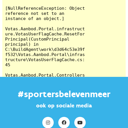
#sportersbelevenmeer
ook op sociale media