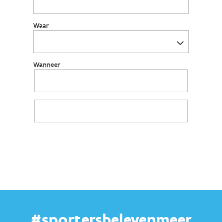
#sportersbelevenmeer