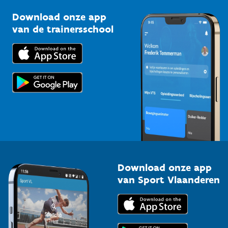
Sportclubs
Kennisplatform
Download onze app
Bedrijven
van de trainersschool
Downloads
Trainers en begeleiders
Voor de pers
Scholen
Topsporters
Organisatoren van sportevenementen
Download onze app
van Sport Vlaanderen