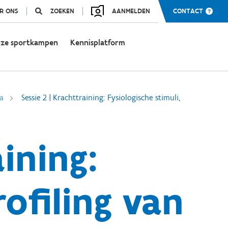
R ONS
ZOEKEN
AANMELDEN
CONTACT
ze sportkampen
Kennisplatform
a
Sessie 2 | Krachttraining: Fysiologische stimuli,
aining:
rofiling van