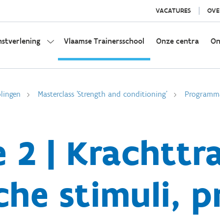
VACATURES
OVE
nstverlening
Vlaamse Trainersschool
Onze centra
On
olingen
Masterclass 'Strength and conditioning'
Programm
e 2 | Krachttr
che stimuli, p